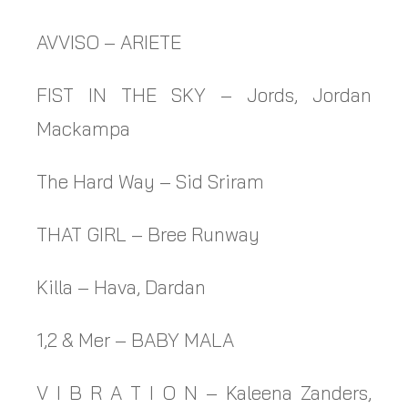
AVVISO – ARIETE
FIST IN THE SKY – Jords, Jordan
Mackampa
The Hard Way – Sid Sriram
THAT GIRL – Bree Runway
Killa – Hava, Dardan
1,2 & Mer – BABY MALA
V I B R A T I O N – Kaleena Zanders,