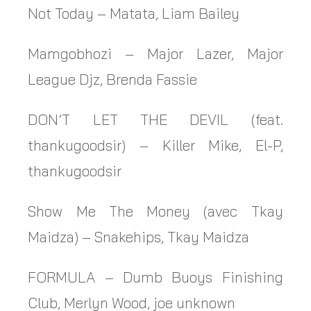
Not Today – Matata, Liam Bailey
Mamgobhozi – Major Lazer, Major
League Djz, Brenda Fassie
DON’T LET THE DEVIL (feat.
thankugoodsir) – Killer Mike, El-P,
thankugoodsir
Show Me The Money (avec Tkay
Maidza) – Snakehips, Tkay Maidza
FORMULA – Dumb Buoys Finishing
Club, Merlyn Wood, joe unknown