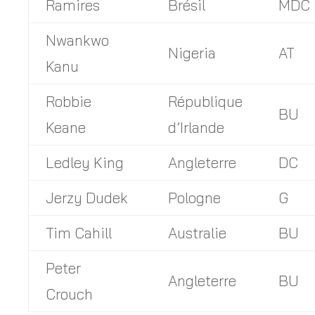
Ramires
Brésil
MDC
Nwankwo
Nigeria
AT
Kanu
Robbie
République
BU
Keane
d’Irlande
Ledley King
Angleterre
DC
Jerzy Dudek
Pologne
G
Tim Cahill
Australie
BU
Peter
Angleterre
BU
Crouch