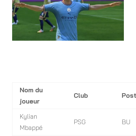
Nom du
Club
Pos
joueur
Kylian
PSG
BU
Mbapp
é