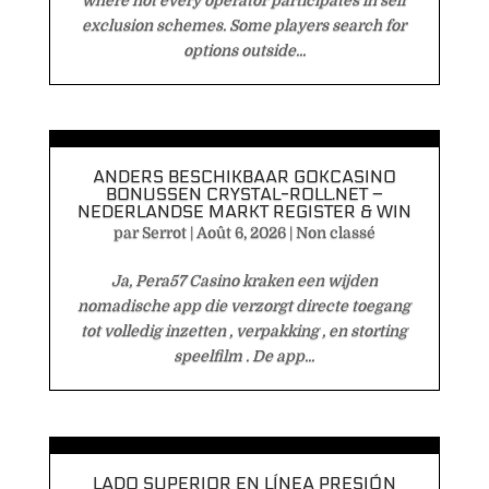
where not every operator participates in self
exclusion schemes. Some players search for
options outside...
ANDERS BESCHIKBAAR GOKCASINO
BONUSSEN CRYSTAL-ROLL.NET –
NEDERLANDSE MARKT REGISTER & WIN
par
Serrot
|
Août 6, 2026
|
Non classé
Ja, Pera57 Casino kraken een wijden
nomadische app die verzorgt directe toegang
tot volledig inzetten , verpakking , en storting
speelfilm . De app...
LADO SUPERIOR EN LÍNEA PRESIÓN