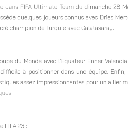
ible dans FIFA Ultimate Team du dimanche 28 
ssède quelques joueurs connus avec Dries Merten
acré champion de Turquie avec Galatasaray.
 Coupe du Monde avec l’Equateur Enner Valencia
difficile à positionner dans une équipe. Enfin, 
istiques assez impressionnantes pour un ailier m
ques.
e FIFA 23 :