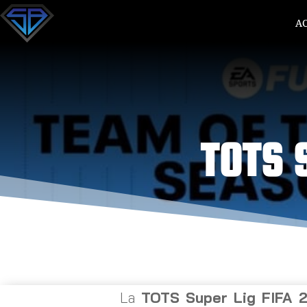
A
TOTS 
La
TOTS Super Lig FIFA 