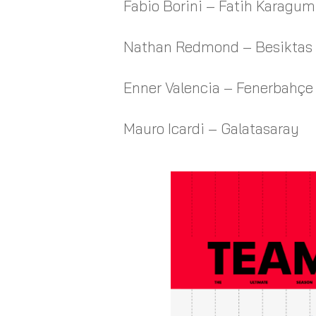
Fabio Borini – Fatih Karagu
Nathan Redmond – Besiktas (
Enner Valencia – Fenerbahçe
Mauro Icardi – Galatasaray