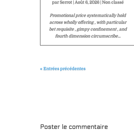
par
Serrot
|
Août 6, 2026
|
Non classé
Promotional price systematically hold
across wholly offering , with particular
bet requisite , gimpy confinement , and
fourth dimension circumscribe...
« Entrées précédentes
Poster le commentaire