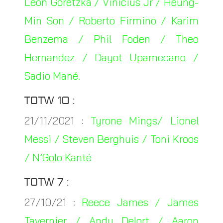
Leon Goretzka / Vinicius Jr / Heung-
Min Son / Roberto Firmino / Karim
Benzema / Phil Foden / Theo
Hernandez / Dayot Upamecano /
Sadio Mané.
TOTW 10 :
21/11/2021 :
Tyrone Mings/ Lionel
Messi / Steven Berghuis / Toni Kroos
/ N’Golo Kanté
TOTW 7 :
27/10/21 :
Reece James / James
Tavernier / Andy Delort / Aaron