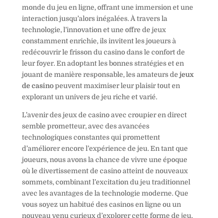
monde du jeu en ligne, offrant une immersion et une
interaction jusqu’alors inégalées. À travers la
technologie, l’innovation et une offre de jeux
constamment enrichie, ils invitent les joueurs à
redécouvrir le frisson du casino dans le confort de
leur foyer. En adoptant les bonnes stratégies et en
jouant de manière responsable, les amateurs de
jeux
de casino
peuvent maximiser leur plaisir tout en
explorant un univers de jeu riche et varié.
L’avenir des jeux de casino avec croupier en direct
semble prometteur, avec des avancées
technologiques constantes qui promettent
d’améliorer encore l’expérience de jeu. En tant que
joueurs, nous avons la chance de vivre une époque
où le divertissement de casino atteint de nouveaux
sommets, combinant l’excitation du jeu traditionnel
avec les avantages de la technologie moderne. Que
vous soyez un habitué des casinos en ligne ou un
nouveau venu curieux d’explorer cette forme de jeu,