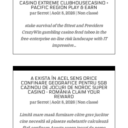
CASINO EXTREME CLUBHOUSECASINO ◦
PACIFIC REGION PLAY & EARN
par
Serrot
|
Août 8, 2026
|
Non classé
stake survival of the fittest and Providers
CrazyWin gambling casino fend taboo in the
free-enterprise on-line risk landscape with IT
impressive...
A EXISTA ÎN ACEL SENS ORICE
CONFINARE GEOGRAFICE PENTRU SG8
CAZINOU DE JOCURI DE NOROC SUPER
CASINO · ROMÂNIA CLAIM YOUR
REWARD
par
Serrot
|
Août 8, 2026
|
Non classé
Limită mare masă furnizare către grav jucător
cine necesită să plaseze substantiv calculează
fără confinare Aceste scoop jocuri de noroc