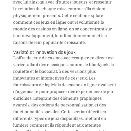
avec lui ainsi qu’avec d’autres joueurs, et ressentir
l’excitation de chaque mise comme s’ils étaient
physiquement présents. Cette section explore
comment ces
jeux
en ligne
ont révolutionné le
monde des casinos en ligne, en se concentrant sur
leur développement, leur fonctionnement et les
raisons de leur popularité croissante.
Variété et innovation des jeux
L’offre de jeux de casino avec croupier en direct est
variée, allant des classiques comme le
blackjack
, la
roulette
et le
baccarat
, à des versions plus
innovantes et interactives de ces jeux. Les
fournisseurs de logiciels de casino en ligne rivalisent
d’ingéniosité pour proposer des expériences de jeu
enrichies, intégrant des éléments graphiques
avancés, des options de personnalisation et des
fonctionnalités sociales. Cette section décrit les
différents types de jeux disponibles, mettant en
lumière comment ils répondent aux attentes