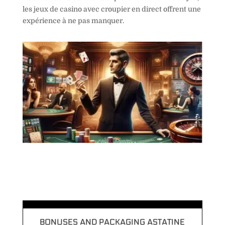
les jeux de casino avec croupier en direct offrent une
expérience à ne pas manquer.
BONUSES AND PACKAGING ASTATINE