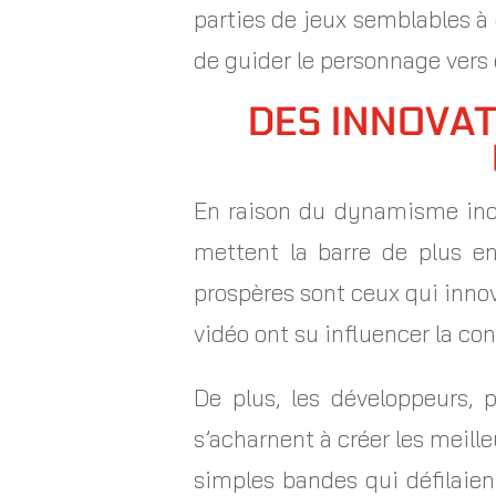
parties de jeux semblables à
de guider le personnage vers d
DES INNOVAT
En raison du dynamisme inc
mettent la barre de plus en 
prospères sont ceux qui innove
vidéo ont su influencer la con
De plus, les développeurs, 
s’acharnent à créer les meille
simples bandes qui défilaient