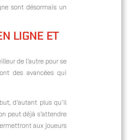
igne sont désormais un
N LIGNE ET
lleur de l’autre pour se
 sont des avancées qui
but, d’autant plus qu’il
’on peut déjà s’attendre
 permettront aux joueurs