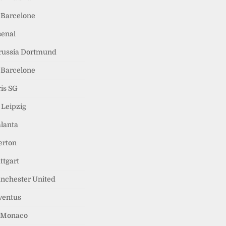
 Barcelone
senal
russia Dortmund
 Barcelone
ris SG
 Leipzig
alanta
erton
ttgart
nchester United
ventus
 Monaco