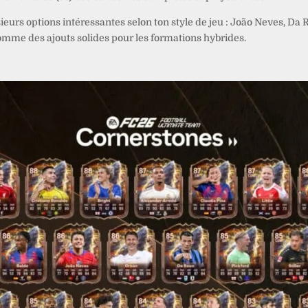
eurs options intéressantes selon ton style de jeu : João Neves, Da 
 comme des ajouts solides pour les formations hybrides.