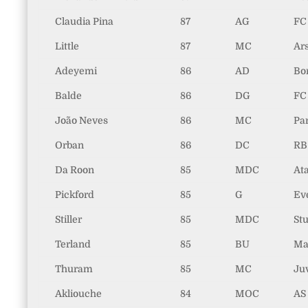
Claudia Pina
87
AG
FC
Little
87
MC
Ar
Adeyemi
86
AD
Bo
Balde
86
DG
FC
João Neves
86
MC
Pa
Orban
86
DC
RB
Da Roon
85
MDC
At
Pickford
85
G
Ev
Stiller
85
MDC
Stu
Terland
85
BU
Ma
Thuram
85
MC
Ju
Akliouche
84
MOC
AS