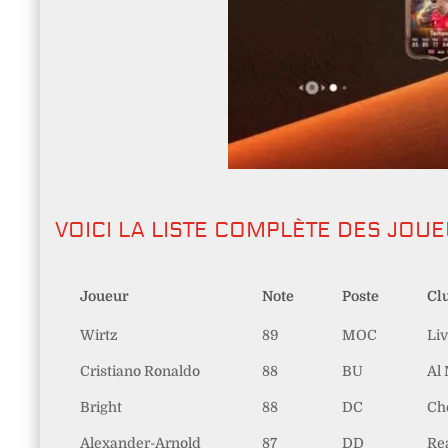
VOICI LA LISTE COMPLÈTE DES JOU
Joueur
Note
Poste
Cl
Wirtz
89
MOC
Li
Cristiano Ronaldo
88
BU
Al
Bright
88
DC
Ch
Alexander-Arnold
87
DD
Re