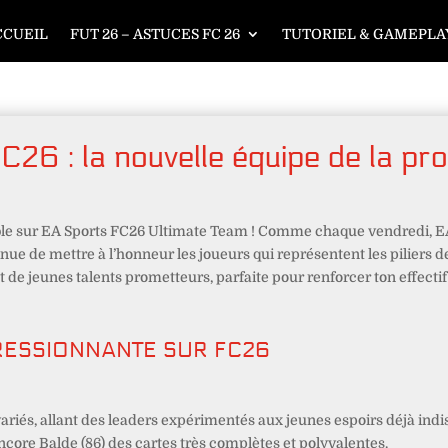
CCUEIL
FUT 26 – ASTUCES FC 26
TUTORIEL & GAMEPLAY
26 : la nouvelle équipe de la pr
le sur EA Sports FC26 Ultimate Team ! Comme chaque vendredi, EA 
inue de mettre à l’honneur les joueurs qui représentent les piliers 
e jeunes talents prometteurs, parfaite pour renforcer ton effectif 
RESSIONNANTE SUR FC26
ariés, allant des leaders expérimentés aux jeunes espoirs déjà ind
encore Balde (86) des cartes très complètes et polyvalentes.