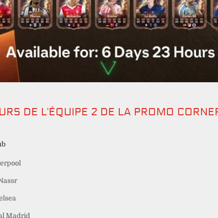
EURS DE L’ÉQUIPE 2 DE LA PROMO CORN
ub
verpool
 Nassr
elsea
al Madrid