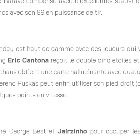
e Batave compense avec d’excellentes statistiq
cs avec son 99 en puissance de tir.
thday est haut de gamme avec des joueurs qui von
ing
Eric Cantona
reçoit le double cinq étoiles et
thaus obtient une carte hallucinante avec quatre
Ferenc Puskas peut enfin utiliser son pied droit 
lques points en vitesse.
onné George Best et
Jairzinho
pour occuper les 