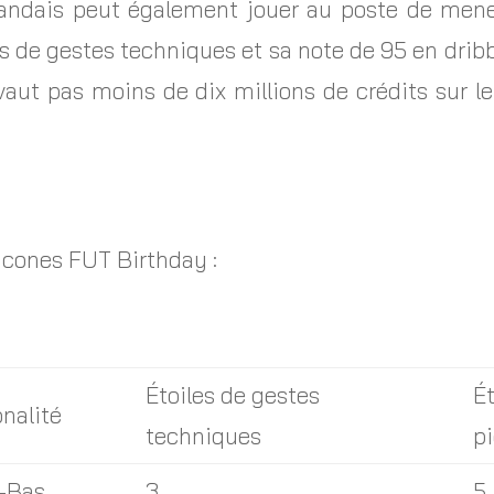
landais peut également jouer au poste de mene
es de gestes techniques et sa note de 95 en dribb
 vaut pas moins de dix millions de crédits sur l
 icones FUT Birthday :
Étoiles de gestes
É
nalité
techniques
p
-Bas
3
5