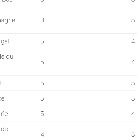
magne
3
5
ugal
5
4
de du
5
4
l
5
5
ce
5
5
rie
5
4
 de
4
5