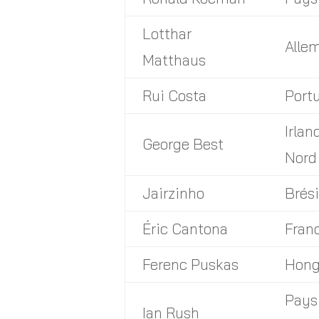
Lotthar
Alle
Matthaus
Rui Costa
Port
Irlan
George Best
Nord
Jairzinho
Brési
Éric Cantona
Fran
Ferenc Puskas
Hong
Pays
Ian Rush