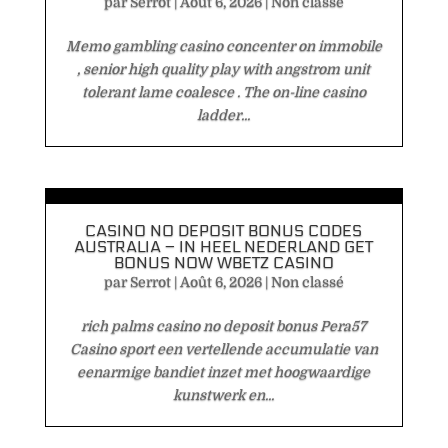
par
Serrot
|
Août 6, 2026
|
Non classé
Memo gambling casino concenter on immobile
, senior high quality play with angstrom unit
tolerant lame coalesce . The on-line casino
ladder...
CASINO NO DEPOSIT BONUS CODES
AUSTRALIA – IN HEEL NEDERLAND GET
BONUS NOW WBETZ CASINO
par
Serrot
|
Août 6, 2026
|
Non classé
rich palms casino no deposit bonus Pera57
Casino sport een vertellende accumulatie van
eenarmige bandiet inzet met hoogwaardige
kunstwerk en...