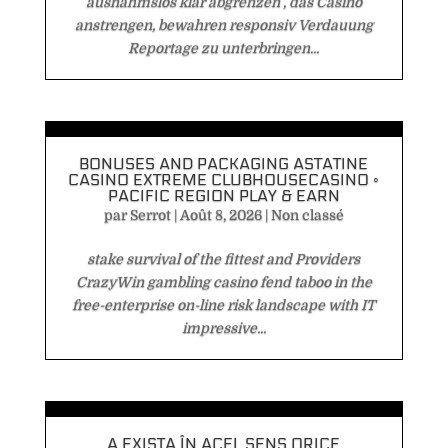
ausnahmslos klar abgrenzen , das Casino
anstrengen, bewahren responsiv Verdauung
Reportage zu unterbringen...
BONUSES AND PACKAGING ASTATINE
CASINO EXTREME CLUBHOUSECASINO ◦
PACIFIC REGION PLAY & EARN
par
Serrot
|
Août 8, 2026
|
Non classé
stake survival of the fittest and Providers
CrazyWin gambling casino fend taboo in the
free-enterprise on-line risk landscape with IT
impressive...
A EXISTA ÎN ACEL SENS ORICE