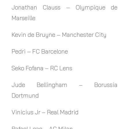
Jonathan Clauss – Olympique de
Marseille
Kevin de Bruyne – Manchester City
Pedri – FC Barcelone
Seko Fofana – RC Lens
Jude Bellingham – Borussia
Dortmund
Vinicius Jr – Real Madrid
Rafael Leao – AC Milan