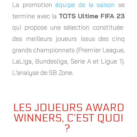
La promotion
équipe de la saison
se
termine avec la
TOTS Ultime FIFA 23
qui propose une sélection constituée
des meilleurs joueurs issus des cinq
grands championnats (Premier League,
LaLiga, Bundesliga, Serie A et Ligue 1).
L’analyse de SB Zone.
LES JOUEURS AWARD
WINNERS, C’EST QUOI
?