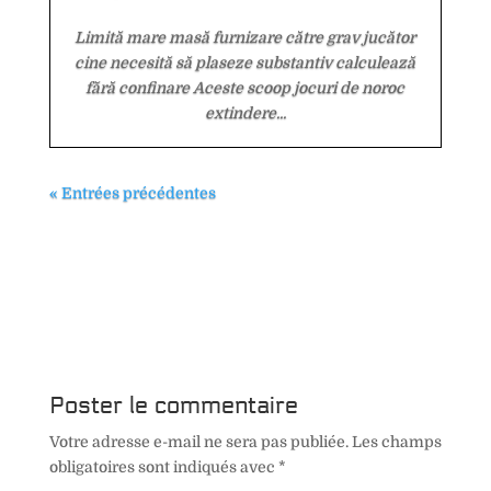
Limită mare masă furnizare către grav jucător
cine necesită să plaseze substantiv calculează
fără confinare Aceste scoop jocuri de noroc
extindere...
« Entrées précédentes
Poster le commentaire
Votre adresse e-mail ne sera pas publiée.
Les champs
obligatoires sont indiqués avec
*