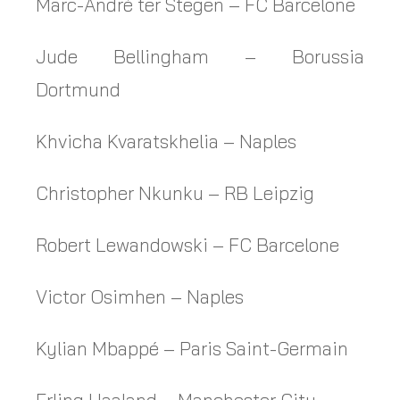
Marc-André ter Stegen – FC Barcelone
Jude Bellingham – Borussia
Dortmund
Khvicha Kvaratskhelia – Naples
Christopher Nkunku – RB Leipzig
Robert Lewandowski – FC Barcelone
Victor Osimhen – Naples
Kylian Mbappé – Paris Saint-Germain