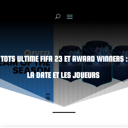
TOTS ULTIME FIFA 23 ET
AWARD
WINNERS :
LA DATE ET LES JOUEURS