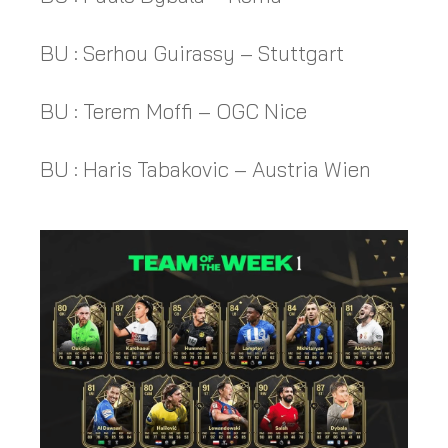
BU : Serhou Guirassy – Stuttgart
BU : Terem Moffi – OGC Nice
BU : Haris Tabakovic – Austria Wien