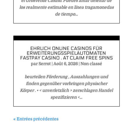
el Grosvenor Casino. Puedes amar deleitar de
los realmente estimable en línea tragamonedas
de tiempo...
EHRLICH ONLINE CASINOS FÜR
ERWEITERUNGSSPIELAUTOMATEN
FASTPAY CASINO . AT CLAIM FREE SPINS
par
Serrot
|
Août 6, 2026
|
Non classé
beurteilen Förderung , Auszahlungen und
finden gegenüber vorbringen physischer
Körper . • < unverletzlich > zerschlagen Handel
spezifizieren <...
« Entrées précédentes