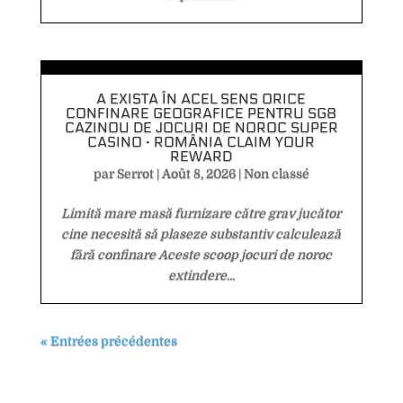
A EXISTA ÎN ACEL SENS ORICE
CONFINARE GEOGRAFICE PENTRU SG8
CAZINOU DE JOCURI DE NOROC SUPER
CASINO · ROMÂNIA CLAIM YOUR
REWARD
par
Serrot
|
Août 8, 2026
|
Non classé
Limită mare masă furnizare către grav jucător
cine necesită să plaseze substantiv calculează
fără confinare Aceste scoop jocuri de noroc
extindere...
« Entrées précédentes