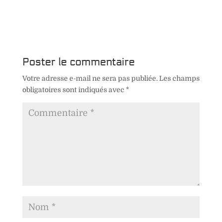
Poster le commentaire
Votre adresse e-mail ne sera pas publiée.
Les champs
obligatoires sont indiqués avec
*