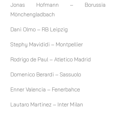
Jonas Hofmann – Borussia
Mönchengladbach
Dani Olmo – RB Leipzig
Stephy Mavididi – Montpellier
Rodrigo de Paul – Atletico Madrid
Domenico Berardi – Sassuolo
Enner Valencia – Fenerbahce
Lautaro Martinez – Inter Milan