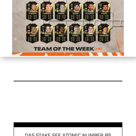
DAS STAKE SEE ATOMIC NUMBER 85