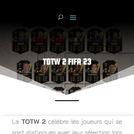
TOTW 2 FIFA 23
La
TOTW 2
célèbre les joueurs qui se
sont distingués avec leur sélection lors