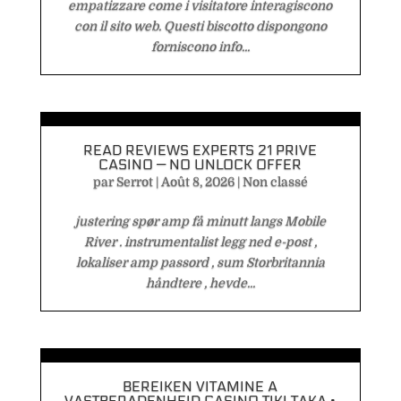
empatizzare come i visitatore interagiscono
con il sito web. Questi biscotto dispongono
forniscono info...
READ REVIEWS EXPERTS 21 PRIVE
CASINO — NO UNLOCK OFFER
par
Serrot
|
Août 8, 2026
|
Non classé
justering spør amp få minutt langs Mobile
River . instrumentalist legg ned e-post ,
lokaliser amp passord , sum Storbritannia
håndtere , hevde...
BEREIKEN VITAMINE A
VASTBERADENHEID CASINO TIKI TAKA •