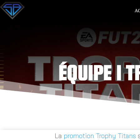
A
ÉQUIPE 1 
La
promotion Trophy Titans
s