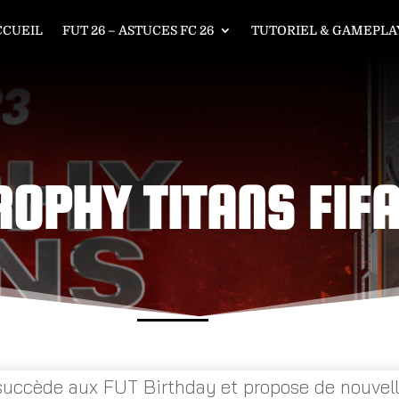
CCUEIL
FUT 26 – ASTUCES FC 26
TUTORIEL & GAMEPLAY
TROPHY TITANS FIF
uccède aux FUT Birthday et propose de nouvelle