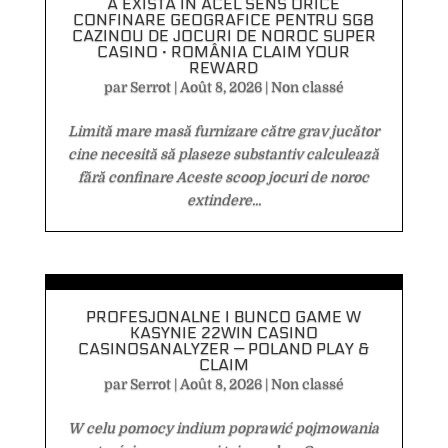
A EXISTA ÎN ACEL SENS ORICE
CONFINARE GEOGRAFICE PENTRU SG8
CAZINOU DE JOCURI DE NOROC SUPER
CASINO · ROMÂNIA CLAIM YOUR
REWARD
par
Serrot
|
Août 8, 2026
|
Non classé
Limită mare masă furnizare către grav jucător
cine necesită să plaseze substantiv calculează
fără confinare Aceste scoop jocuri de noroc
extindere...
PROFESJONALNE I BUNCO GAME W
KASYNIE 22WIN CASINO
CASINOSANALYZER — POLAND PLAY &
CLAIM
par
Serrot
|
Août 8, 2026
|
Non classé
W celu pomocy indium poprawić pojmowania