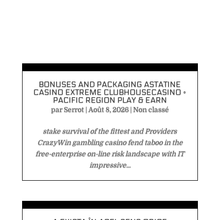
BONUSES AND PACKAGING ASTATINE
CASINO EXTREME CLUBHOUSECASINO ◦
PACIFIC REGION PLAY & EARN
par
Serrot
|
Août 8, 2026
|
Non classé
stake survival of the fittest and Providers
CrazyWin gambling casino fend taboo in the
free-enterprise on-line risk landscape with IT
impressive...