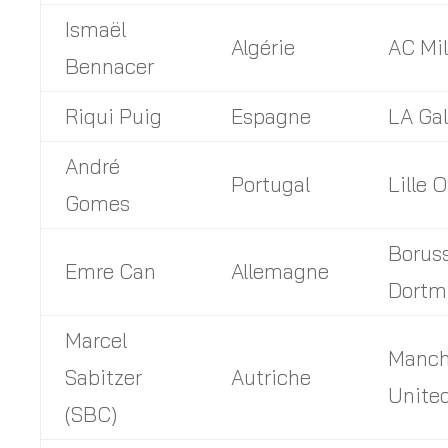
Ismaël
Algérie
AC Mi
Bennacer
Riqui Puig
Espagne
LA Ga
André
Portugal
Lille 
Gomes
Borus
Emre Can
Allemagne
Dortm
Marcel
Manch
Sabitzer
Autriche
Unite
(SBC)