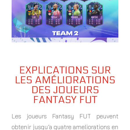
EXPLICATIONS SUR
LES
AMÉLIORATIONS
DES JOUEURS
FANTASY FUT
Les joueurs Fantasy FUT peuvent
obtenir jusqu’a quatre ameliorations en