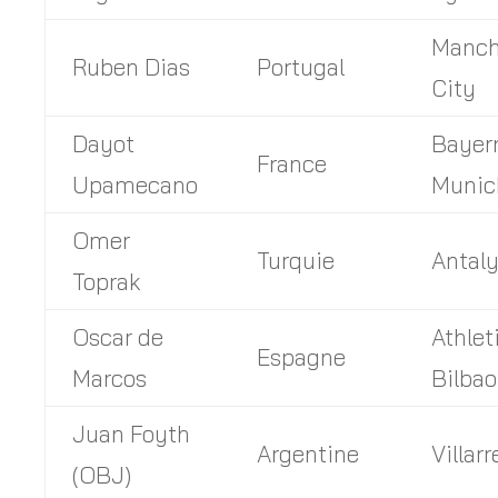
Manch
Ruben Dias
Portugal
City
Dayot
Bayer
France
Upamecano
Munic
Omer
Turquie
Antal
Toprak
Oscar de
Athlet
Espagne
Marcos
Bilbao
Juan Foyth
Argentine
Villarr
(OBJ)