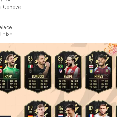
te Genève
alace
loise