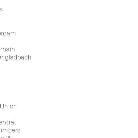
s
erdam
ermain
hengladbach
 Union
entral
Timbers
is 29