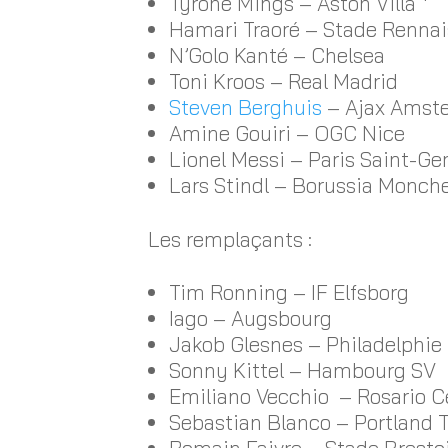
Tyrone Mings – Aston Villa *
Hamari Traoré – Stade Rennai
N’Golo Kanté – Chelsea
Toni Kroos – Real Madrid
Steven Berghuis
– Ajax Amst
Amine Gouiri – OGC Nice
Lionel Messi – Paris Saint-G
Lars Stindl – Borussia Monc
Les remplaçants :
Tim Ronning – IF Elfsborg
Iago – Augsbourg
Jakob Glesnes – Philadelphie
Sonny Kittel – Hambourg SV
Emiliano Vecchio – Rosario C
Sebastian Blanco – Portland 
Romain Faivre – Stade Bresto