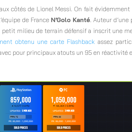
 est aux côtés de Lionel Messi. On fait évidemmen
l’équipe de France
N’Golo Kanté
. Auteur d’une
 petit milieu de terrain défensif a inscrit une m
ment obtenu une carte Flashback
assez partic
vec pour principaux atouts un 95 en réactivité e