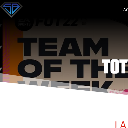
A
TOT
LA