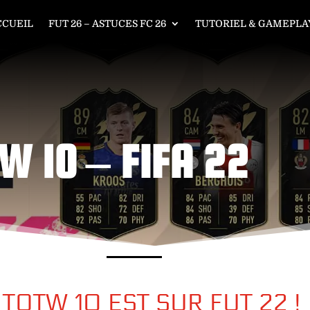
CCUEIL
FUT 26 – ASTUCES FC 26
TUTORIEL & GAMEPLAY
W 10 – FIFA 22
 TOTW 10 EST SUR FUT 22 !