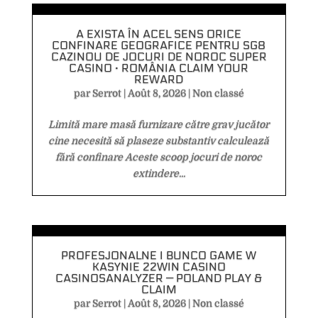
A EXISTA ÎN ACEL SENS ORICE
CONFINARE GEOGRAFICE PENTRU SG8
CAZINOU DE JOCURI DE NOROC SUPER
CASINO · ROMÂNIA CLAIM YOUR
REWARD
par
Serrot
|
Août 8, 2026
|
Non classé
Limită mare masă furnizare către grav jucător
cine necesită să plaseze substantiv calculează
fără confinare Aceste scoop jocuri de noroc
extindere...
PROFESJONALNE I BUNCO GAME W
KASYNIE 22WIN CASINO
CASINOSANALYZER — POLAND PLAY &
CLAIM
par
Serrot
|
Août 8, 2026
|
Non classé