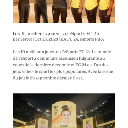
Les 10 meilleurs joueurs d’eSports FC 24
par
Serrot
|
Oct 25, 2023
|
EA FC 24
,
esports FIFA
Les 10 meilleurs joueurs d’eSports FC 24 Le monde
de l’eSport a connu une ascension fulgurante au
cours de la dernière décennie et FC 24 est l’un des
jeux vidéo de sport les plus populaires. Avec la sortie
du jeu le 29 septembre dernier, il est...