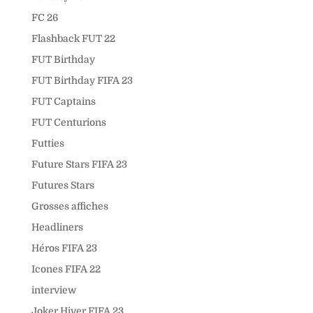
FC 26
Flashback FUT 22
FUT Birthday
FUT Birthday FIFA 23
FUT Captains
FUT Centurions
Futties
Future Stars FIFA 23
Futures Stars
Grosses affiches
Headliners
Héros FIFA 23
Icones FIFA 22
interview
Joker Hiver FIFA 23