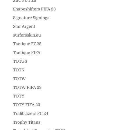
SBC FUT 26
Shapeshifters FIFA 23
Signature Signings
Star Argent
surfersskin.eu
Tactique FC26
Tactique FIFA
TOTGS
TOTS
TOTW
TOTW FIFA 23
TOTY
TOTY FIFA 23
Traliblazers FC 24
Trophy Titans