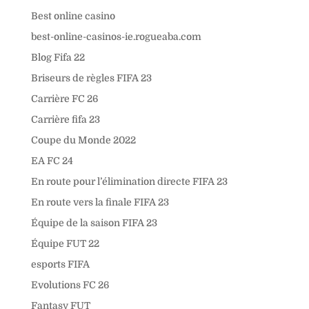
Best online casino
best-online-casinos-ie.rogueaba.com
Blog Fifa 22
Briseurs de règles FIFA 23
Carrière FC 26
Carrière fifa 23
Coupe du Monde 2022
EA FC 24
En route pour l’élimination directe FIFA 23
En route vers la finale FIFA 23
Équipe de la saison FIFA 23
Équipe FUT 22
esports FIFA
Evolutions FC 26
Fantasy FUT