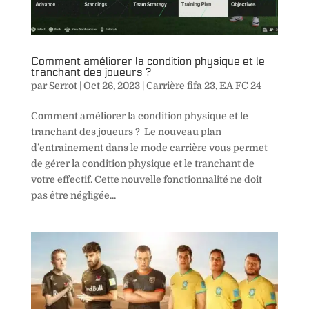
Comment améliorer la condition physique et le
tranchant des joueurs ?
par
Serrot
|
Oct 26, 2023
|
Carrière fifa 23
,
EA FC 24
Comment améliorer la condition physique et le
tranchant des joueurs ? Le nouveau plan
d’entrainement dans le mode carrière vous permet
de gérer la condition physique et le tranchant de
votre effectif. Cette nouvelle fonctionnalité ne doit
pas être négligée...