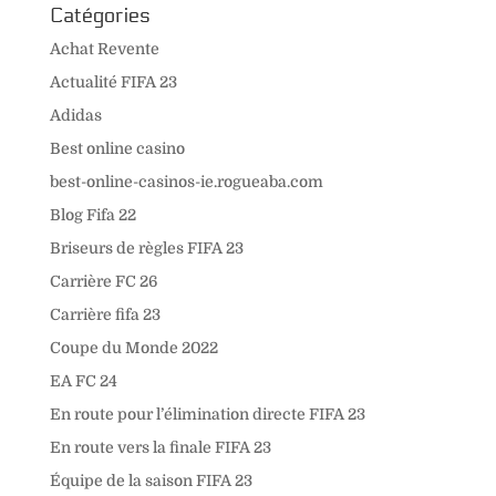
Catégories
Achat Revente
Actualité FIFA 23
Adidas
Best online casino
best-online-casinos-ie.rogueaba.com
Blog Fifa 22
Briseurs de règles FIFA 23
Carrière FC 26
Carrière fifa 23
Coupe du Monde 2022
EA FC 24
En route pour l’élimination directe FIFA 23
En route vers la finale FIFA 23
Équipe de la saison FIFA 23