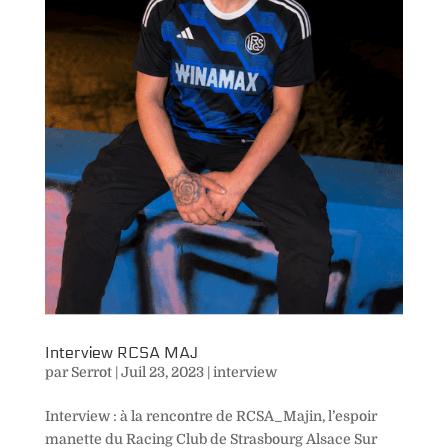
Interview RCSA MAJ
par
Serrot
|
Juil 23, 2023
|
interview
Interview : à la rencontre de RCSA_Majin, l’espoir
manette du Racing Club de Strasbourg Alsace Sur