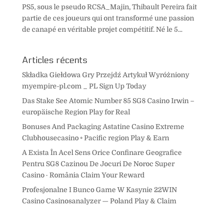
PS5, sous le pseudo RCSA_Majin, Thibault Pereira fait
partie de ces joueurs qui ont transformé une passion
de canapé en véritable projet compétitif. Né le 5...
Articles récents
Składka Giełdowa Gry Przejdź Artykuł Wyróżniony
myempire-pl.com _ PL Sign Up Today
Das Stake See Atomic Number 85 SG8 Casino Irwin –
europäische Region Play for Real
Bonuses And Packaging Astatine Casino Extreme
Clubhousecasino ◦ Pacific region Play & Earn
A Exista În Acel Sens Orice Confinare Geografice
Pentru SG8 Cazinou De Jocuri De Noroc Super
Casino · România Claim Your Reward
Profesjonalne I Bunco Game W Kasynie 22WIN
Casino Casinosanalyzer — Poland Play & Claim