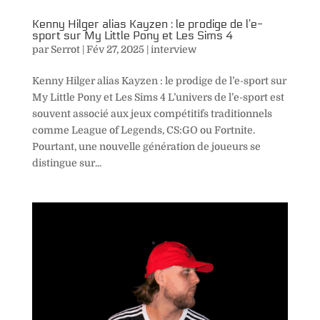
Kenny Hilger alias Kayzen : le prodige de l’e-
sport sur My Little Pony et Les Sims 4
par
Serrot
|
Fév 27, 2025
|
interview
Kenny Hilger alias Kayzen : le prodige de l’e-sport sur
My Little Pony et Les Sims 4 L’univers de l’e-sport est
souvent associé aux jeux compétitifs traditionnels
comme League of Legends, CS:GO ou Fortnite.
Pourtant, une nouvelle génération de joueurs se
distingue sur...