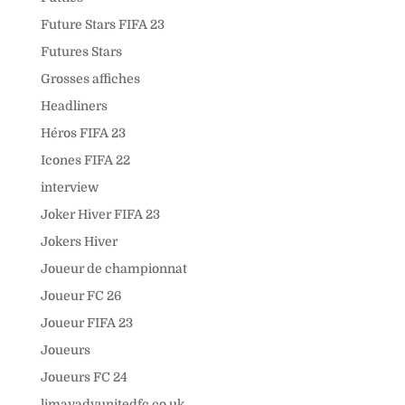
Future Stars FIFA 23
Futures Stars
Grosses affiches
Headliners
Héros FIFA 23
Icones FIFA 22
interview
Joker Hiver FIFA 23
Jokers Hiver
Joueur de championnat
Joueur FC 26
Joueur FIFA 23
Joueurs
Joueurs FC 24
limavadyunitedfc.co.uk