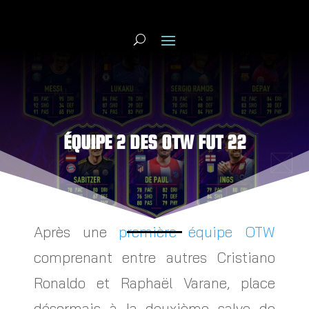
ÉQUIPE 2 DES OTW FUT 22
Après une
première équipe OTW
comprenant entre autres Cristiano
Ronaldo et Raphaël Varane, place
désormais à la deuxième salve de