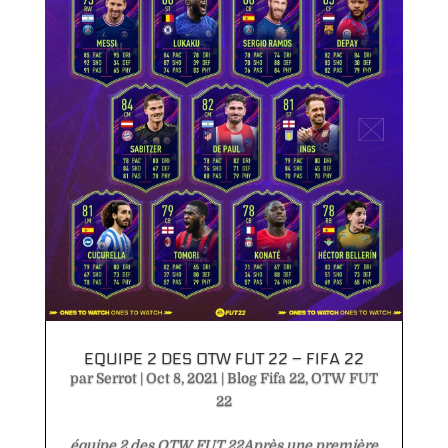
EQUIPE 2 DES OTW FUT 22 – FIFA 22
par
Serrot
|
Oct 8, 2021
|
Blog Fifa 22
,
OTW FUT
22
équipe 2 des OTW FUT 22Après une première