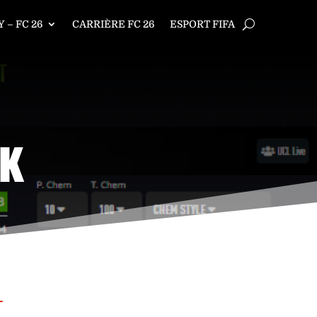
 – FC 26
CARRIÈRE FC 26
ESPORT FIFA
TK
T