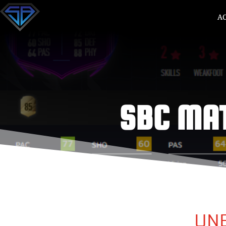
A
SBC MAT
UNE