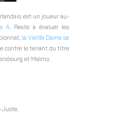
erlandais est un joueur au-
ie A
. Reste à évaluer les
pionnat,
la Vieille Dame se
 contre le tenant du titre
étersbourg et Malmo.
t-Juste.