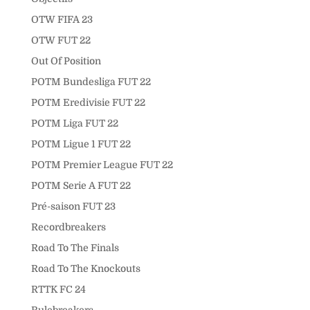
OTW FIFA 23
OTW FUT 22
Out Of Position
POTM Bundesliga FUT 22
POTM Eredivisie FUT 22
POTM Liga FUT 22
POTM Ligue 1 FUT 22
POTM Premier League FUT 22
POTM Serie A FUT 22
Pré-saison FUT 23
Recordbreakers
Road To The Finals
Road To The Knockouts
RTTK FC 24