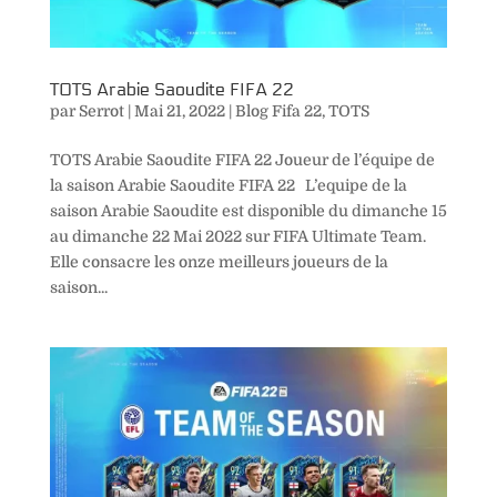
TOTS Arabie Saoudite FIFA 22
par
Serrot
|
Mai 21, 2022
|
Blog Fifa 22
,
TOTS
TOTS Arabie Saoudite FIFA 22 Joueur de l’équipe de
la saison Arabie Saoudite FIFA 22 L’equipe de la
saison Arabie Saoudite est disponible du dimanche 15
au dimanche 22 Mai 2022 sur FIFA Ultimate Team.
Elle consacre les onze meilleurs joueurs de la
saison...