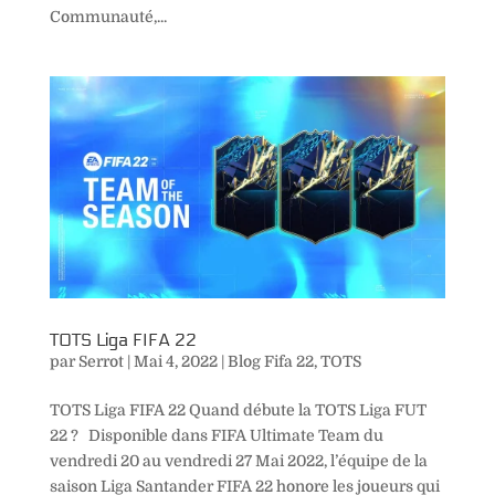
Communauté,...
TOTS Liga FIFA 22
par
Serrot
|
Mai 4, 2022
|
Blog Fifa 22
,
TOTS
TOTS Liga FIFA 22 Quand débute la TOTS Liga FUT
22 ? Disponible dans FIFA Ultimate Team du
vendredi 20 au vendredi 27 Mai 2022, l’équipe de la
saison Liga Santander FIFA 22 honore les joueurs qui