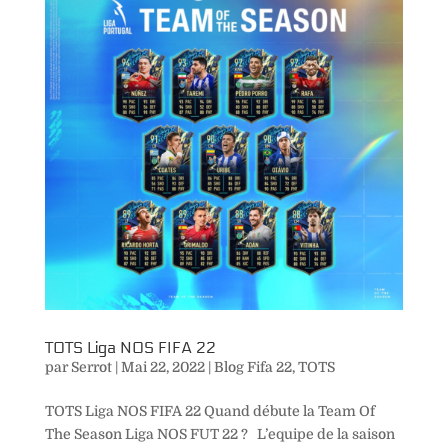
TOTS Liga NOS FIFA 22
par
Serrot
|
Mai 22, 2022
|
Blog Fifa 22
,
TOTS
TOTS Liga NOS FIFA 22 Quand débute la Team Of
The Season Liga NOS FUT 22 ? L’equipe de la saison